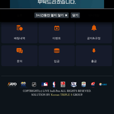
3시간동안 열지 않기
3시간동안 열지 않기
3시간동안 열지 않기
닫기
닫기
닫기
슬롯
가상스포츠
미니게임
배팅내역
이벤트
공지&규정
문의
입금
출금
COPTRIGHT(c) LIVE bull-Pen ALL RIGHTS RESEVED.
SOLUTION BY
Korean TRIPLE S
GROUP.