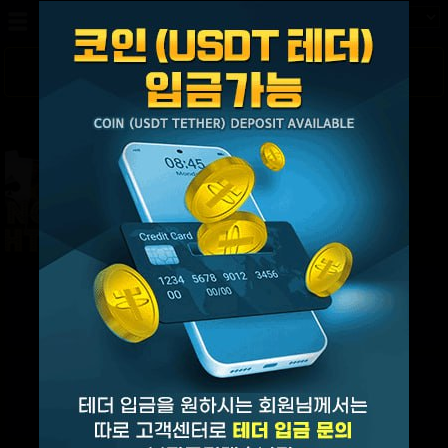
로그인
회원가입
해외형 스포츠
스페설
라이브스포츠
라이브카지노
쪽지
페이백